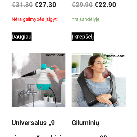
€
31.30
€
27.30
€
29.90
€
22.90
0
0
iš
iš
InnovaGoods
pastatomas
5
5
Nėra galimybės įsigyti
Yra sandėlyje
ventiliatorius
Daugiau
Į krepšelį
Universalus „9
Giluminių