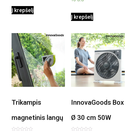
Į krepšelį
Į krepšelį
Trikampis
InnovaGoods Box
magnetinis langų
Ø 30 cm 50W
valiklis Klinmag
Baltai pilkas
Įvertinimas:
Įvertinimas: