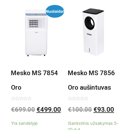
Nuolaida!
Mesko MS 7854
Mesko MS 7856
Oro
Oro aušintuvas
kondicionierius
be ašmenų 3in1
Įvertinimas:
Įvertinimas:
€
699.00
€
499.00
€
100.00
€
93.00
0
0
iš
iš
9000BTU
5
5
Yra sandėlyje
Išankstinis užsakymas 5-
10 d.d