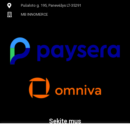
Pušaloto g. 195, Panevėžys LT-35291
MB INNOMERCE
Sekite mus