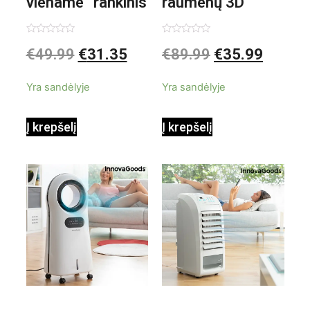
viename“ rankinis
raumenų 3D
garintuvas su
elektrinis
Įvertinimas:
Įvertinimas:
€
49.99
€
31.35
€
89.99
€
35.99
0
0
iš
iš
priedais Steany
masažuoklis
5
5
Yra sandėlyje
Yra sandėlyje
InnovaGoods
InnovaGoods
Į krepšelį
Į krepšelį
0,35 L 3 Bar
Shiatsu
1000W