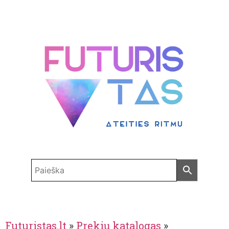
Futuristas.lt
»
Prekių katalogas
»