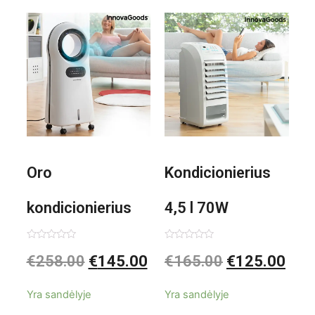
1000W
Oro
Kondicionierius
kondicionierius
4,5 l 70W
Evareer
nešiojamas,
Įvertinimas:
Įvertinimas:
€
258.00
€
145.00
€
165.00
€
125.00
0
0
iš
iš
INNOVAGOODS
garinis
5
5
Yra sandėlyje
Yra sandėlyje
90W mobilus,