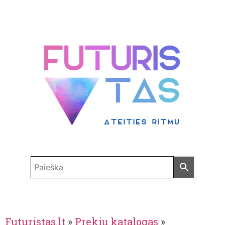
Futuristas.lt
»
Prekių katalogas
»