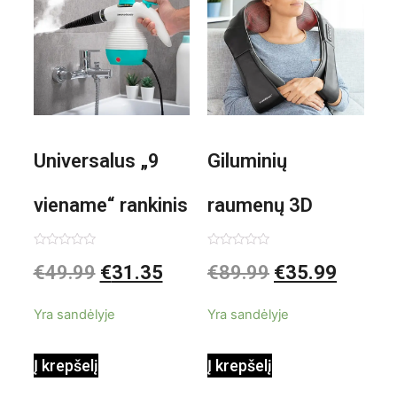
Universalus „9
Giluminių
viename“ rankinis
raumenų 3D
garintuvas su
elektrinis
Įvertinimas:
Įvertinimas:
€
49.99
€
31.35
€
89.99
€
35.99
0
0
iš
iš
priedais Steany
masažuoklis
5
5
Yra sandėlyje
Yra sandėlyje
InnovaGoods
InnovaGoods
Į krepšelį
Į krepšelį
0,35 L 3 Bar
Shiatsu