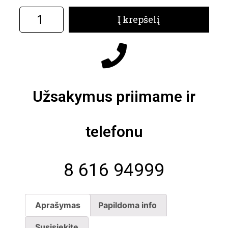
Į krepšelį
Užsakymus priimame ir
telefonu
8 616 94999
Aprašymas
Papildoma info
Susisiekite