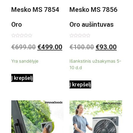
Mesko MS 7854
Mesko MS 7856
Oro
Oro aušintuvas
kondicionierius
be ašmenų 3in1
Įvertinimas:
Įvertinimas:
€
699.00
€
499.00
€
100.00
€
93.00
0
0
iš
iš
9000BTU
5
5
Yra sandėlyje
Išankstinis užsakymas 5-
10 d.d
Į krepšelį
Į krepšelį