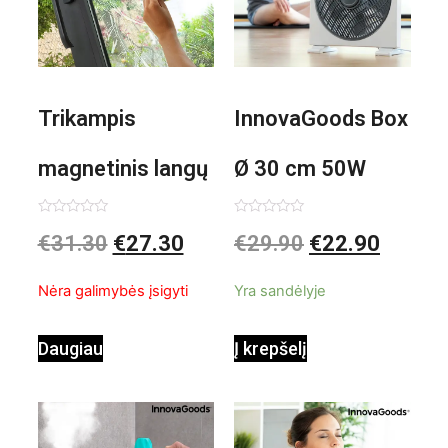
Trikampis
InnovaGoods Box
magnetinis langų
Ø 30 cm 50W
valiklis Klinmag
Baltai pilkas
Įvertinimas:
Įvertinimas:
€
31.30
€
27.30
€
29.90
€
22.90
0
0
iš
iš
InnovaGoods
pastatomas
5
5
Nėra galimybės įsigyti
Yra sandėlyje
ventiliatorius
Daugiau
Į krepšelį