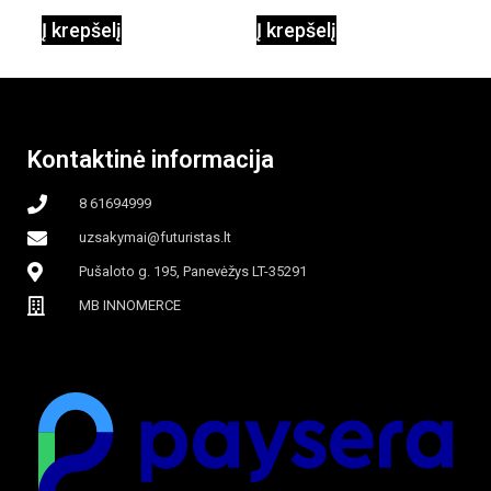
Į krepšelį
Į krepšelį
garinamasis,
beašmenis, LED
Kontaktinė informacija
apšvietimas
8 61694999
uzsakymai@futuristas.lt
Pušaloto g. 195, Panevėžys LT-35291
MB INNOMERCE