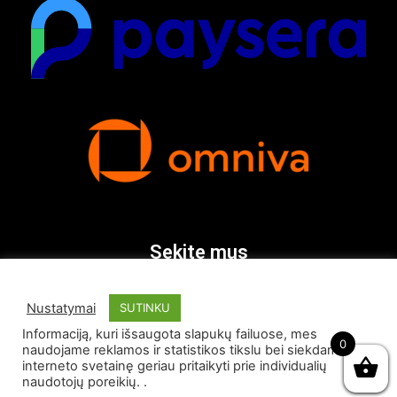
Sekite mus
Nustatymai
SUTINKU
Informaciją, kuri išsaugota slapukų failuose, mes
0
naudojame reklamos ir statistikos tikslu bei siekdami
interneto svetainę geriau pritaikyti prie individualių
naudotojų poreikių. .
© Visos teisės saugomos 2026