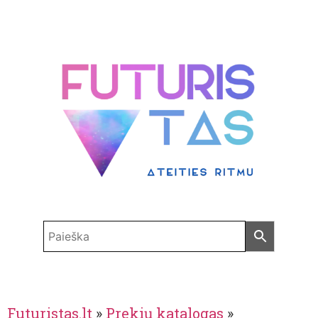
Futuristas.lt
»
Prekių katalogas
»