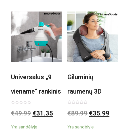
Universalus „9
Giluminių
viename“ rankinis
raumenų 3D
garintuvas su
elektrinis
Įvertinimas:
Įvertinimas:
€
49.99
€
31.35
€
89.99
€
35.99
0
0
iš
iš
priedais Steany
masažuoklis
5
5
Yra sandėlyje
Yra sandėlyje