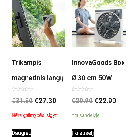
Trikampis
InnovaGoods Box
magnetinis langų
Ø 30 cm 50W
valiklis Klinmag
Baltai pilkas
Įvertinimas:
Įvertinimas:
€
31.30
€
27.30
€
29.90
€
22.90
0
0
iš
iš
InnovaGoods
pastatomas
5
5
Nėra galimybės įsigyti
Yra sandėlyje
ventiliatorius
Daugiau
Į krepšelį