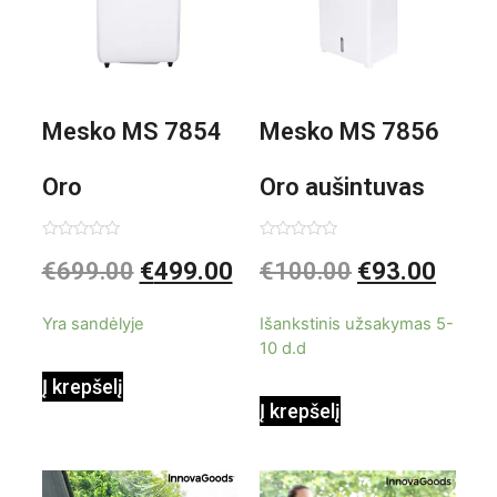
Mesko MS 7854
Mesko MS 7856
Oro
Oro aušintuvas
kondicionierius
be ašmenų 3in1
Įvertinimas:
Įvertinimas:
€
699.00
€
499.00
€
100.00
€
93.00
0
0
iš
iš
9000BTU
5
5
Yra sandėlyje
Išankstinis užsakymas 5-
10 d.d
Į krepšelį
Į krepšelį