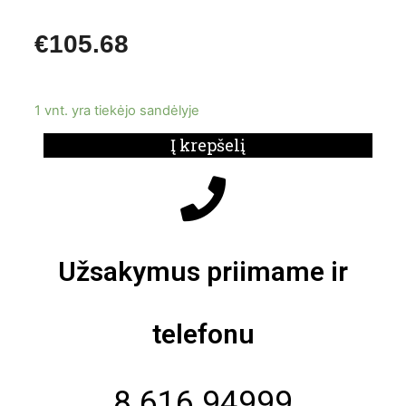
€
105.68
1 vnt. yra tiekėjo sandėlyje
Į krepšelį
Užsakymus priimame ir
telefonu
8 616 94999