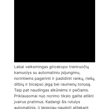
Labai veiksmingas giroskopo treniruočių
kamuolys su automatiniu įsijungimu,
norintiems pagerinti ir padidinti rankų, riešų,
dilbių ir bicepso jėgą bei raumenų tonusą.
Taip pat naudingas alkūnėms ir pečiams.
Priklausomai nuo norimo tikslo galite atlikti
įvairus pratimus. Kadangi šis rutulys
automatinis, jį lengviau naudoti atliekant