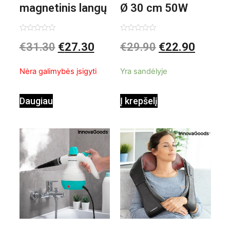
magnetinis langų
Ø 30 cm 50W
valiklis Klinmag
Baltai pilkas
Įvertinimas:
Įvertinimas:
€
31.30
€
27.30
€
29.90
€
22.90
0
0
iš
iš
InnovaGoods
pastatomas
5
5
Nėra galimybės įsigyti
Yra sandėlyje
ventiliatorius
Daugiau
Į krepšelį