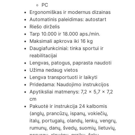
PC
Ergonomiškas ir modernus dizainas
Automatinis paleidimas: autostart
Riešo dirželis
Tarp 10.000 ir 18.000 aps./min.
Maksimali apkrova iki 16 kg
Daugiafunkciniai: tinka sportui ir
reabilitacijai
Lengvas, patogus, paprasta naudoti
Užima nedaug vietos
Lengva transportuoti ir laikyti
Pridedama: Naudojimo instrukcijos
Apytiksliai matmenys: 7,2 x 5,7 x 7,2
cm
Pakuotė ir instrukcija 24 kalbomis
(anglų, prancūzų, ispanų, vokiečių,
italų, portugalų, olandų, lenkų, vengrų,
rumunų, danų, švedų, suomių, lietuvių,