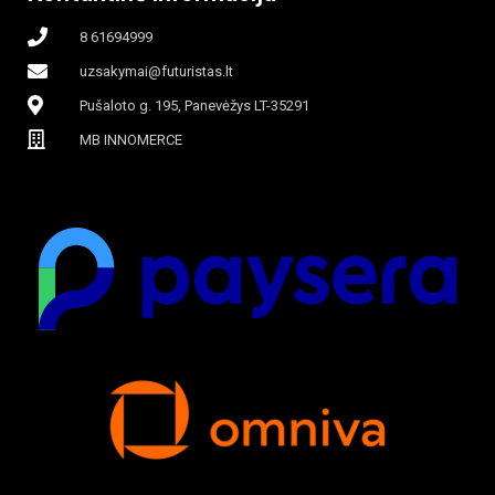
8 61694999
uzsakymai@futuristas.lt
Pušaloto g. 195, Panevėžys LT-35291
MB INNOMERCE