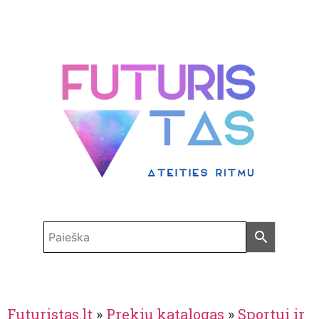
Futuristas.lt
»
Prekių katalogas
»
Sportui ir