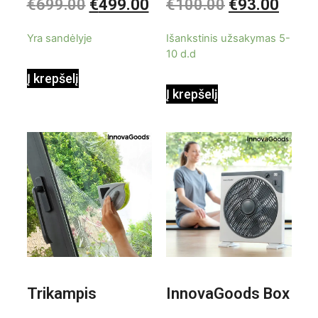
€
699.00
€
499.00
€
100.00
€
93.00
0
0
iš
iš
9000BTU
5
5
Yra sandėlyje
Išankstinis užsakymas 5-
10 d.d
Į krepšelį
Į krepšelį
Trikampis
InnovaGoods Box