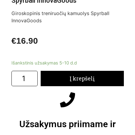
Spyrball InnovaGoods
Giroskopinis treniruočių kamuolys Spyrball
InnovaGoods
€
16.90
Išankstinis užsakymas 5-10 d.d
Į krepšelį
Užsakymus priimame ir