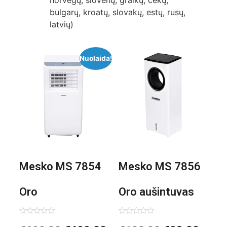
norvegų, slovėnų, graikų, čekų,
bulgarų, kroatų, slovakų, estų, rusų,
latvių)
Nuolaida!
Mesko MS 7854
Mesko MS 7856
Oro
Oro aušintuvas
kondicionierius
be ašmenų 3in1
Įvertinimas:
Įvertinimas: