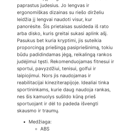
paprastus judesius. Jo lengvas ir
ergonomiškas dizainas su riešo dirželiu
leidžia jį lengvai naudoti visur, kur
panorėsite. Šis prietaisas susideda iš rato
arba disko, kuris greitai sukasi aplink ašį.
Pasukus bet kuria kryptimi, jis suteikia
proporcingą priešingą pasipriešinimą, tokiu
būdu padidindamas jėgą, reikalingą rankos
judėjimui tęsti. Rekomenduojamas fitnesui ir
sportui, pavyzdžiui, tenisui, golfui ir
laipiojimui. Nors jis naudojamas ir
reabilitacijai kineziterapijoje. Idealiai tinka
sportininkams, kurie daug naudoja rankas,
nes šis kamuolys sušildo kūną prieš
sportuojant ir dėl to padeda išvengti
skausmo ir traumų.
Medžiaga:
ABS