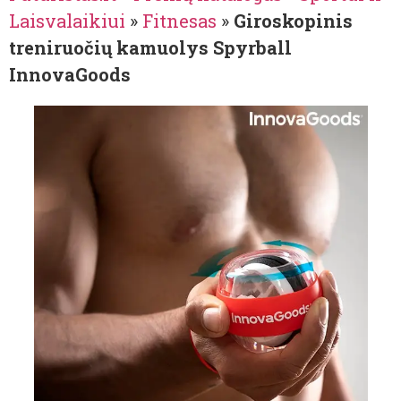
Laisvalaikiui
»
Fitnesas
»
Giroskopinis
treniruočių kamuolys Spyrball
InnovaGoods