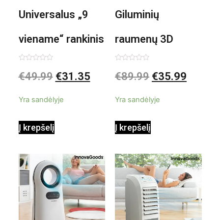
Universalus „9
Giluminių
viename“ rankinis
raumenų 3D
garintuvas su
elektrinis
Įvertinimas:
Įvertinimas:
€
49.99
€
31.35
€
89.99
€
35.99
0
0
iš
iš
priedais Steany
masažuoklis
5
5
Yra sandėlyje
Yra sandėlyje
InnovaGoods
InnovaGoods
Į krepšelį
Į krepšelį
0,35 L 3 Bar
Shiatsu
1000W