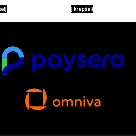
šelį
Į krepšelį