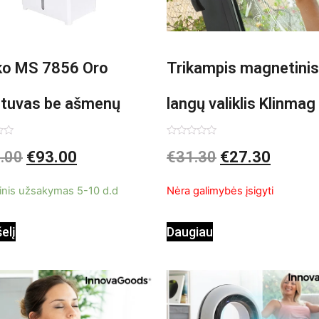
o MS 7856 Oro
Trikampis magnetinis
ntuvas be ašmenų
langų valiklis Klinmag
InnovaGoods
imas:
Įvertinimas:
.00
€
93.00
€
31.30
€
27.30
0
iš
5
inis užsakymas 5-10 d.d
Nėra galimybės įsigyti
šelį
Daugiau