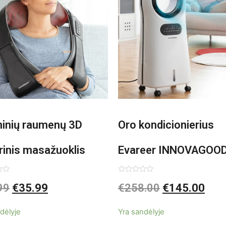
minių raumenų 3D
Oro kondicionierius
rinis masažuoklis
Evareer INNOVAGOO
vaGoods Shiatsu
90W mobilus, garinam
imas:
Įvertinimas:
99
€
35.99
€
258.00
€
145.00
0
iš
beašmenis, LED
5
dėlyje
Yra sandėlyje
apšvietimas