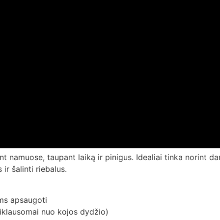
 namuose, taupant laiką ir pinigus. Idealiai tinka norint dar
ir šalinti riebalus.
ims apsaugoti
riklausomai nuo kojos dydžio)