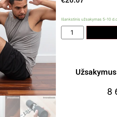
€
20.07
Išankstinis užsakymas 5-10 d.
Užsakymus 
8 