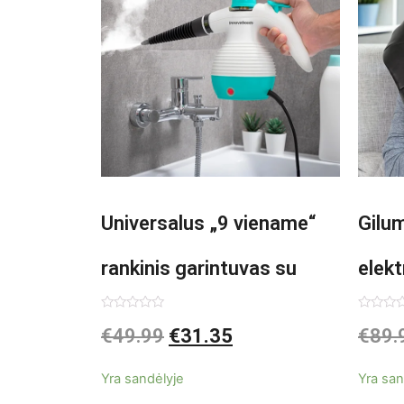
Universalus „9 viename“
Gilu
rankinis garintuvas su
elekt
priedais Steany
Inno
Įvertinimas:
Įvertin
€
49.99
€
31.35
€
89.
0
0
iš
iš
InnovaGoods 0,35 L 3 Bar
5
5
Yra sandėlyje
Yra san
1000W