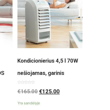
Kondicionierius 4,5 l 70W
DS
nešiojamas, garinis
asis,
Įvertinimas:
€
165.00
€
125.00
0
iš
5
Yra sandėlyje