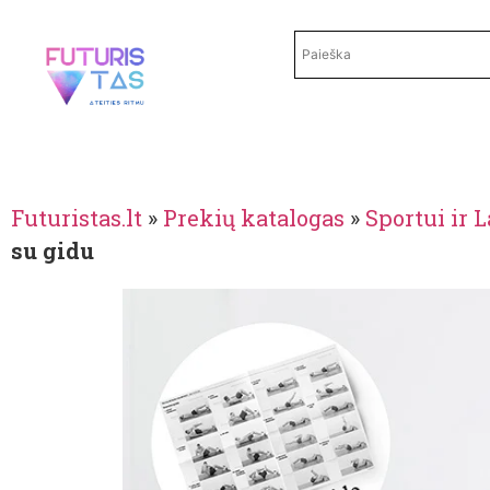
Futuristas.lt
»
Prekių katalogas
»
Sportui ir 
su gidu