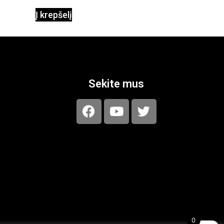
Į krepšelį
Sekite mus
0