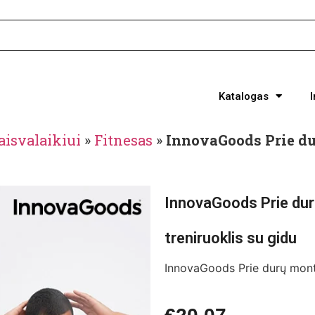
Katalogas
Laisvalaikiui
»
Fitnesas
»
InnovaGoods Prie du
InnovaGoods Prie du
treniruoklis su gidu
InnovaGoods Prie durų montu