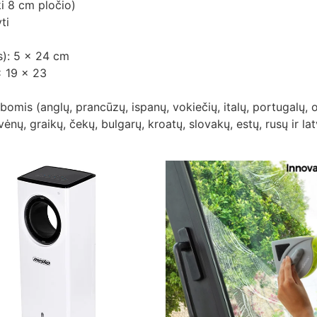
i 8 cm pločio)
ti
s): 5 x 24 cm
x 19 x 23
omis (anglų, prancūzų, ispanų, vokiečių, italų, portugalų, 
ėnų, graikų, čekų, bulgarų, kroatų, slovakų, estų, rusų ir lat