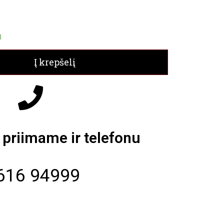
d
Į krepšelį
priimame ir telefonu
616 94999