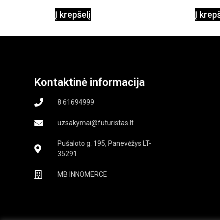
Į krepšelį
Į krep
Kontaktinė informacija
8 61694999
uzsakymai@futuristas.lt
Pušaloto g. 195, Panevėžys LT-
35291
MB INNOMERCE