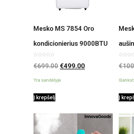
Mesko MS 7854 Oro
Mesk
kondicionierius 9000BTU
auši
3in1
Įvertinimas:
Įvertin
€
699.00
€
499.00
€
100
0
0
iš
iš
5
5
Yra sandėlyje
Išankst
Į krepšelį
Į krep