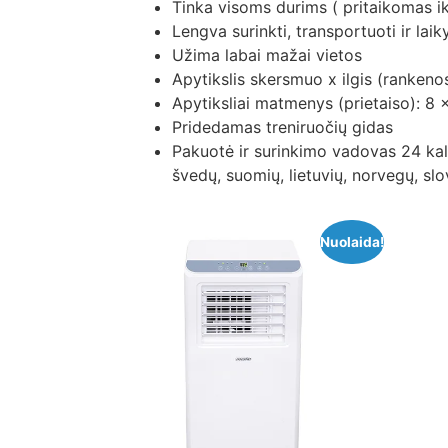
Tinka visoms durims ( pritaikomas ik
Lengva surinkti, transportuoti ir laiky
Užima labai mažai vietos
Apytikslis skersmuo x ilgis (rankeno
Apytiksliai matmenys (prietaiso): 8 
Pridedamas treniruočių gidas
Pakuotė ir surinkimo vadovas 24 kalb
švedų, suomių, lietuvių, norvegų, slov
Nuolaida!