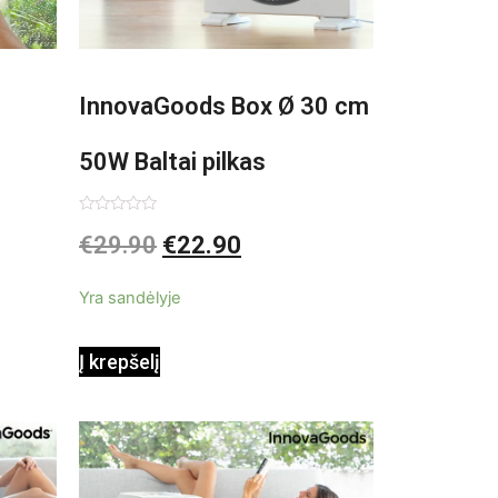
InnovaGoods Box Ø 30 cm
50W Baltai pilkas
pastatomas ventiliatorius
Įvertinimas:
€
29.90
€
22.90
0
iš
5
Yra sandėlyje
Į krepšelį