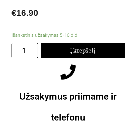
€
16.90
Išankstinis užsakymas 5-10 d.d
Į krepšelį
Užsakymus priimame ir
telefonu