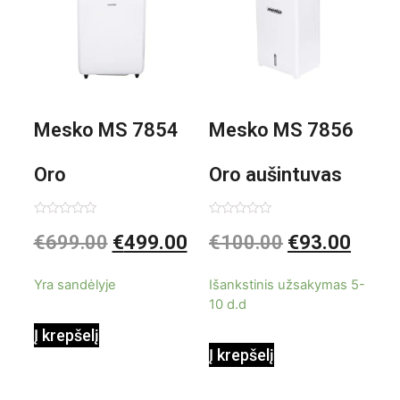
Mesko MS 7854
Mesko MS 7856
Oro
Oro aušintuvas
kondicionierius
be ašmenų 3in1
Įvertinimas:
Įvertinimas:
€
699.00
€
499.00
€
100.00
€
93.00
0
0
iš
iš
9000BTU
5
5
Yra sandėlyje
Išankstinis užsakymas 5-
10 d.d
Į krepšelį
Į krepšelį