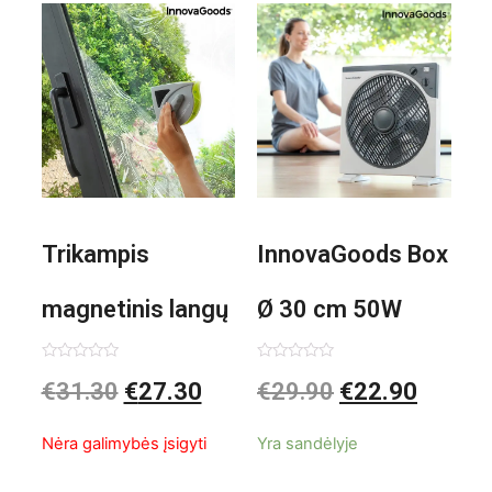
Trikampis
InnovaGoods Box
magnetinis langų
Ø 30 cm 50W
valiklis Klinmag
Baltai pilkas
Įvertinimas:
Įvertinimas:
€
31.30
€
27.30
€
29.90
€
22.90
0
0
iš
iš
InnovaGoods
pastatomas
5
5
Nėra galimybės įsigyti
Yra sandėlyje
ventiliatorius