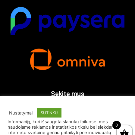
Sekite mus
Nustatymai
SUTINKU
Informaciją, kuri išsaugota slapukų failuose, mes
0
naudojame reklamos ir statistikos tikslu bei siekdami
interneto svetainę geriau pritaikyti prie individualių