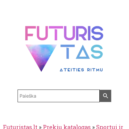
Futuristas.lt
»
Prekių katalogas
»
Sportui ir