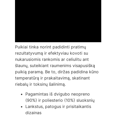
Puikiai tinka norint padidinti pratimų
rezultatyvumą ir efektyviau kovoti su
nukarusiomis rankomis ar celiulitu ant
šlaunų, suteikiant raumenims visapusišką
puikią paramą. Be to, diržas padidina kūno
temperatūrą ir prakaitavimą, skatinant
riebalų ir toksinų šalinimą.
Pagamintas iš dvigubo neopreno
(90%) ir poliesterio (10%) sluoksnių
Lankstus, patogus ir prisitaikantis
dizainas