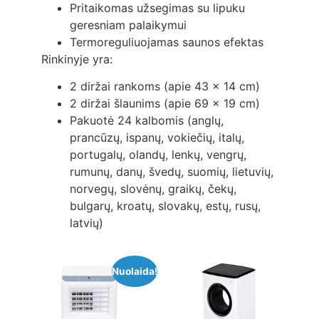
Pritaikomas užsegimas su lipuku
geresniam palaikymui
Termoreguliuojamas saunos efektas
Rinkinyje yra:
2 diržai rankoms (apie 43 x 14 cm)
2 diržai šlaunims (apie 69 x 19 cm)
Pakuotė 24 kalbomis (anglų,
prancūzų, ispanų, vokiečių, italų,
portugalų, olandų, lenkų, vengrų,
rumunų, danų, švedų, suomių, lietuvių,
norvegų, slovėnų, graikų, čekų,
bulgarų, kroatų, slovakų, estų, rusų,
latvių)
Nuolaida!