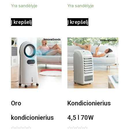
Yra sandėlyje
Yra sandėlyje
InnovaGoods
InnovaGoods
Į krepšelį
Į krepšelį
0,35 L 3 Bar
Shiatsu
1000W
Oro
Kondicionierius
kondicionierius
4,5 l 70W