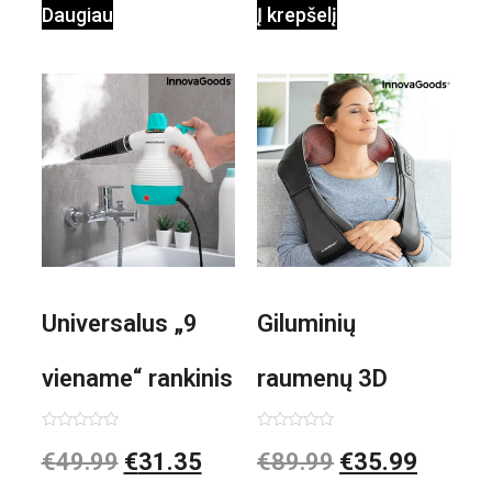
Daugiau
Į krepšelį
Universalus „9
Giluminių
viename“ rankinis
raumenų 3D
garintuvas su
elektrinis
Įvertinimas:
Įvertinimas:
€
49.99
€
31.35
€
89.99
€
35.99
0
0
iš
iš
priedais Steany
masažuoklis
5
5