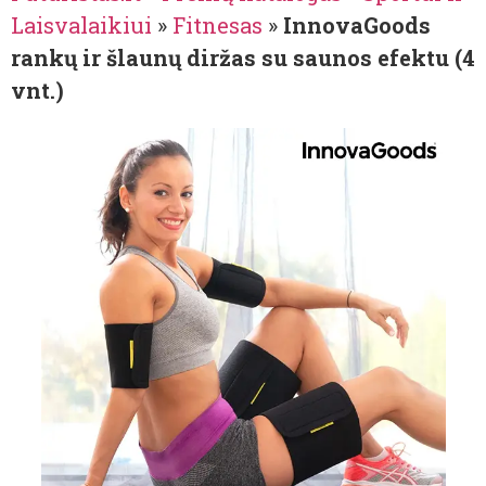
Laisvalaikiui
»
Fitnesas
»
InnovaGoods
rankų ir šlaunų diržas su saunos efektu (4
vnt.)