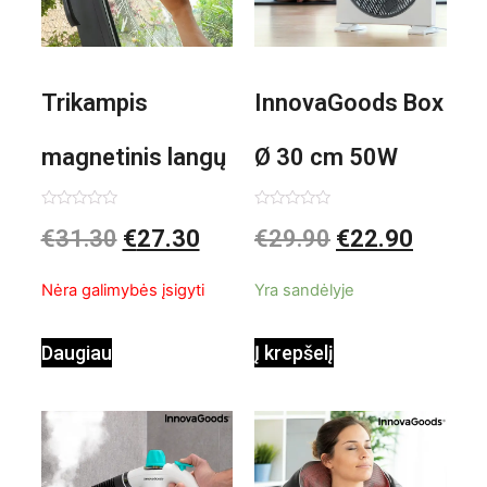
Trikampis
InnovaGoods Box
magnetinis langų
Ø 30 cm 50W
valiklis Klinmag
Baltai pilkas
Įvertinimas:
Įvertinimas:
€
31.30
€
27.30
€
29.90
€
22.90
0
0
iš
iš
InnovaGoods
pastatomas
5
5
Nėra galimybės įsigyti
Yra sandėlyje
ventiliatorius
Daugiau
Į krepšelį