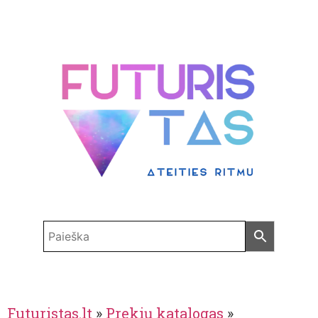
Futuristas.lt
»
Prekių katalogas
»