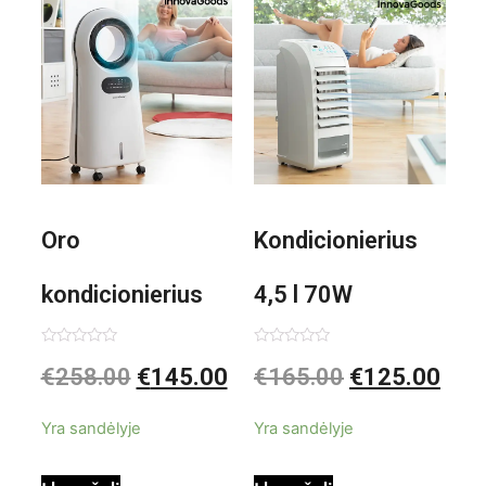
1000W
Oro
Kondicionierius
kondicionierius
4,5 l 70W
Evareer
nešiojamas,
Įvertinimas:
Įvertinimas:
€
258.00
€
145.00
€
165.00
€
125.00
0
0
iš
iš
INNOVAGOODS
garinis
5
5
Yra sandėlyje
Yra sandėlyje
90W mobilus,