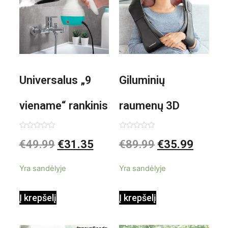
Universalus „9
Giluminių
viename“ rankinis
raumenų 3D
garintuvas su
elektrinis
Įvertinimas:
Įvertinimas:
€
49.99
€
31.35
€
89.99
€
35.99
0
0
iš
iš
priedais Steany
masažuoklis
5
5
Yra sandėlyje
Yra sandėlyje
InnovaGoods
InnovaGoods
Į krepšelį
Į krepšelį
0,35 L 3 Bar
Shiatsu