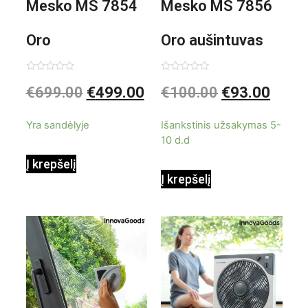
Mesko MS 7854
Mesko MS 7856
Oro
Oro aušintuvas
kondicionierius
be ašmenų 3in1
Įvertinimas:
Įvertinimas:
€
699.00
€
499.00
€
100.00
€
93.00
0
0
iš
iš
9000BTU
5
5
Yra sandėlyje
Išankstinis užsakymas 5-
10 d.d
Į krepšelį
Į krepšelį