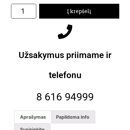
Į krepšelį
Užsakymus priimame ir
telefonu
8 616 94999
Aprašymas
Papildoma info
Susisiekite