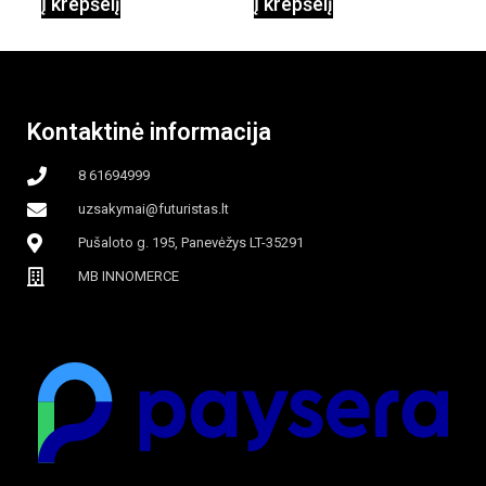
Į krepšelį
Į krepšelį
garinamasis,
beašmenis, LED
Kontaktinė informacija
apšvietimas
8 61694999
uzsakymai@futuristas.lt
Pušaloto g. 195, Panevėžys LT-35291
MB INNOMERCE